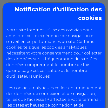
Notification d'utilisation des
cookies
AUTO CONTROLE 31
BEAUZELLE
Notre site Internet utilise des cookies pour
améliorer votre expérience de navigation et
surveiller les performances du site. Certains
Politique RGPD
cookies, tels que les cookies analytiques,
nécessitent votre consentement pour collecter
des données sur la fréquentation du site. Ces
données comprennent le nombre de fois
DONNÉES PERSONNELLES
qu'une page est consultée et le nombre
Politique de confidentialité
d'utilisateurs uniques.
AutoBilan-Systems s’engage à ce que la
Les cookies analytiques collectent uniquement
collecte et le traitement de vos données
des données de connexion et de navigation,
personnelles effectués à partir du site soient
telles que l'adresse IP affectée à votre terminal,
conformes à la loi n° 78-17 du 6 janvier 1978
les dates et heures de connexion et de
modifiée, relative à l’informatique, aux fichiers