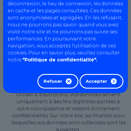
déconnexion, le lieu de connexion, les données
et aux libertés (dite « Loi Informatique et
en cache et les pages consultées. Ces données
Libertés ») et du Règlement (UE) n° 2016/679 du
sont anonymisées et agrégées. En les refusant,
27 avril 2016 dit « Règlement général sur la
nous ne pourrons pas savoir quand vous avez
protection des données » (ou « RGDP »). Cette
visité notre site et ne pourrons pas suivre ses
politique décrit la manière dont AutoBilan-
performances. En poursuivant votre
Systems s’engage à collecter, utiliser et
navigation, vous acceptez l'utilisation de ces
protéger vos données personnelles.
cookies. Pour en savoir plus, veuillez consulter
Pourquoi vos données sont-elles
notre
"Politique de confidentialité".
collectées ?
AutoBilan-Systems s’engage à traiter vos
données personnelles dans le strict respect de
Refuser
Accepter
ces finalités, et n’entend en aucun cas les
utiliser à d’autres fins. Vos données servent
uniquement à des fins légitimes portées à
votre connaissance et restent strictement
confidentielles. Sur notre site, les finalités pour
lesquelles vos données sont collectées sont les
suivantes :